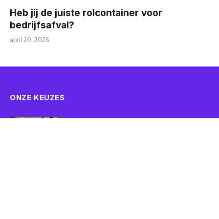
Heb jij de juiste rolcontainer voor
bedrijfsafval?
april 20, 2026
ONZE KEUZES
Heb jij de juiste rolcontainer voor
bedrijfsafval?
april 20, 2026
VOETTEKSTMENU
Afval