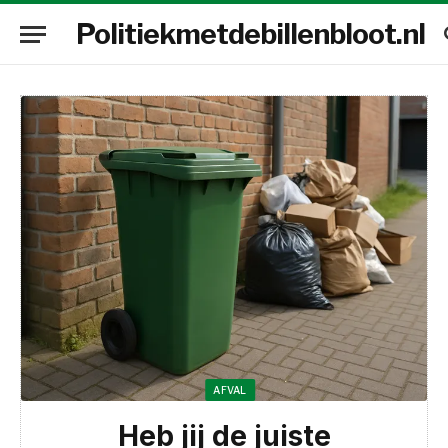
Politiekmetdebillenbloot.nl
AFVAL
Heb jij de juiste